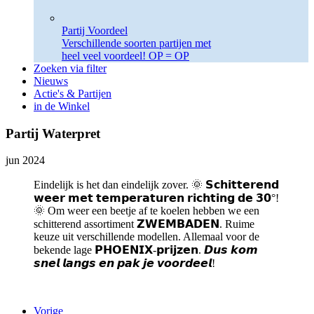
Partij Voordeel
Verschillende soorten partijen met
heel veel voordeel! OP = OP
Zoeken via filter
Nieuws
Actie's & Partijen
in de Winkel
Partij Waterpret
jun 2024
Eindelijk is het dan eindelijk zover. 🌞 𝗦𝗰𝗵𝗶𝘁𝘁𝗲𝗿𝗲𝗻𝗱
𝘄𝗲𝗲𝗿 𝗺𝗲𝘁 𝘁𝗲𝗺𝗽𝗲𝗿𝗮𝘁𝘂𝗿𝗲𝗻 𝗿𝗶𝗰𝗵𝘁𝗶𝗻𝗴 𝗱𝗲 𝟯𝟬°!
🌞 Om weer een beetje af te koelen hebben we een
schitterend assortiment 𝗭𝗪𝗘𝗠𝗕𝗔𝗗𝗘𝗡. Ruime
keuze uit verschillende modellen. Allemaal voor de
bekende lage 𝗣𝗛𝗢𝗘𝗡𝗜𝗫-𝗽𝗿𝗶𝗷𝘇𝗲𝗻. 𝘿𝙪𝙨 𝙠𝙤𝙢
𝙨𝙣𝙚𝙡 𝙡𝙖𝙣𝙜𝙨 𝙚𝙣 𝙥𝙖𝙠 𝙟𝙚 𝙫𝙤𝙤𝙧𝙙𝙚𝙚𝙡!
Vorige