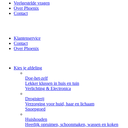
Veelgestelde vragen
Over Phoenix
Contact
✔ Thuisbezorgd of zelf ophalen bij Phoenix ✔ Veilig betalen
met iDeal, PayPal of Creditcard
Klantenservice
Contact
Over Phoenix
Kies je afdeling
Doe-het-zelf
Lekker klussen in huis en tuin
Verlichting & Electronica
Drogisterij
Verzorging voor huid, haar en lichaam
Snoepgoed
Huishouden
Heerlijk opruimen, schoonmaken, wassen en koken