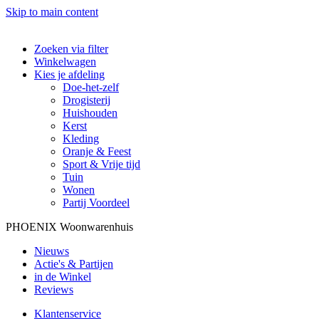
Skip to main content
Zoeken via filter
Winkelwagen
Kies je afdeling
Doe-het-zelf
Drogisterij
Huishouden
Kerst
Kleding
Oranje & Feest
Sport & Vrije tijd
Tuin
Wonen
Partij Voordeel
PHOENIX Woonwarenhuis
Nieuws
Actie's & Partijen
in de Winkel
Reviews
Klantenservice