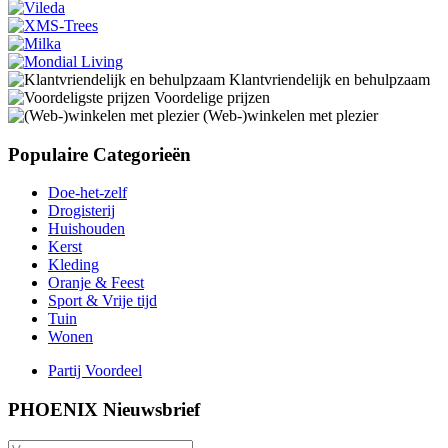
Klantvriendelijk en behulpzaam
Voordelige prijzen
(Web-)winkelen met plezier
Populaire Categorieën
Doe-het-zelf
Drogisterij
Huishouden
Kerst
Kleding
Oranje & Feest
Sport & Vrije tijd
Tuin
Wonen
Partij Voordeel
PHOENIX Nieuwsbrief