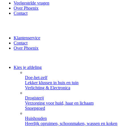
Veelgestelde vragen
Over Phoenix
Contact
✔ Thuisbezorgd of zelf ophalen bij Phoenix ✔ Veilig betalen
met iDeal, PayPal of Creditcard
Klantenservice
Contact
Over Phoenix
Kies je afdeling
Doe-het-zelf
Lekker klussen in huis en tuin
Verlichting & Electronica
Drogisterij
Verzorging voor huid, haar en lichaam
Snoepgoed
Huishouden
Heerlijk opruimen, schoonmaken, wassen en koken