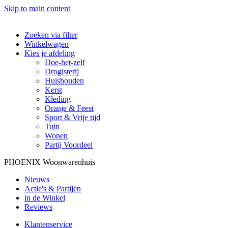
Skip to main content
Zoeken via filter
Winkelwagen
Kies je afdeling
Doe-het-zelf
Drogisterij
Huishouden
Kerst
Kleding
Oranje & Feest
Sport & Vrije tijd
Tuin
Wonen
Partij Voordeel
PHOENIX Woonwarenhuis
Nieuws
Actie's & Partijen
in de Winkel
Reviews
Klantenservice