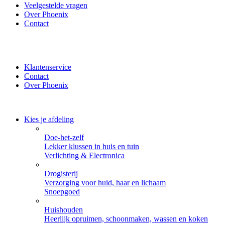
Veelgestelde vragen
Over Phoenix
Contact
✔ Thuisbezorgd of zelf ophalen bij Phoenix ✔ Veilig betalen
met iDeal, PayPal of Creditcard
Klantenservice
Contact
Over Phoenix
Kies je afdeling
Doe-het-zelf
Lekker klussen in huis en tuin
Verlichting & Electronica
Drogisterij
Verzorging voor huid, haar en lichaam
Snoepgoed
Huishouden
Heerlijk opruimen, schoonmaken, wassen en koken