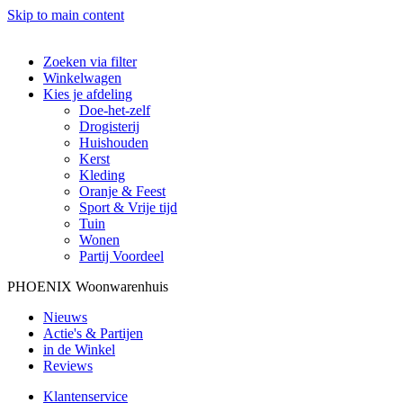
Skip to main content
Zoeken via filter
Winkelwagen
Kies je afdeling
Doe-het-zelf
Drogisterij
Huishouden
Kerst
Kleding
Oranje & Feest
Sport & Vrije tijd
Tuin
Wonen
Partij Voordeel
PHOENIX Woonwarenhuis
Nieuws
Actie's & Partijen
in de Winkel
Reviews
Klantenservice