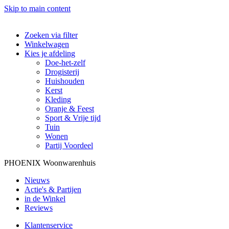
Skip to main content
Zoeken via filter
Winkelwagen
Kies je afdeling
Doe-het-zelf
Drogisterij
Huishouden
Kerst
Kleding
Oranje & Feest
Sport & Vrije tijd
Tuin
Wonen
Partij Voordeel
PHOENIX Woonwarenhuis
Nieuws
Actie's & Partijen
in de Winkel
Reviews
Klantenservice