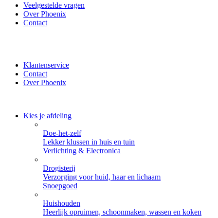
Veelgestelde vragen
Over Phoenix
Contact
✔ Thuisbezorgd of zelf ophalen bij Phoenix ✔ Veilig betalen
met iDeal, PayPal of Creditcard
Klantenservice
Contact
Over Phoenix
Kies je afdeling
Doe-het-zelf
Lekker klussen in huis en tuin
Verlichting & Electronica
Drogisterij
Verzorging voor huid, haar en lichaam
Snoepgoed
Huishouden
Heerlijk opruimen, schoonmaken, wassen en koken