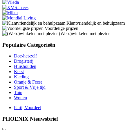
Klantvriendelijk en behulpzaam
Voordelige prijzen
(Web-)winkelen met plezier
Populaire Categorieën
Doe-het-zelf
Drogisterij
Huishouden
Kerst
Kleding
Oranje & Feest
Sport & Vrije tijd
Tuin
Wonen
Partij Voordeel
PHOENIX Nieuwsbrief