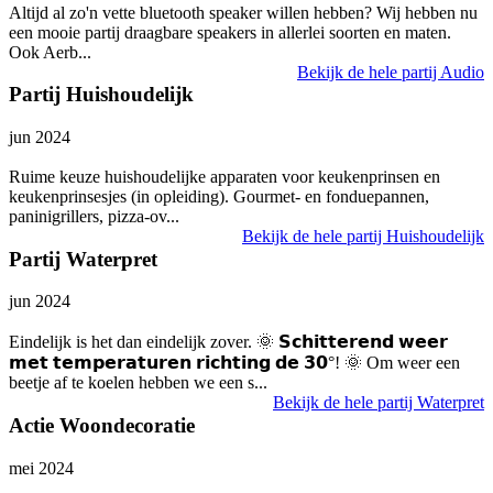
Altijd al zo'n vette bluetooth speaker willen hebben? Wij hebben nu
een mooie partij draagbare speakers in allerlei soorten en maten.
Ook Aerb...
Bekijk de hele partij Audio
Partij Huishoudelijk
jun 2024
Ruime keuze huishoudelijke apparaten voor keukenprinsen en
keukenprinsesjes (in opleiding). Gourmet- en fonduepannen,
paninigrillers, pizza-ov...
Bekijk de hele partij Huishoudelijk
Partij Waterpret
jun 2024
Eindelijk is het dan eindelijk zover. 🌞 𝗦𝗰𝗵𝗶𝘁𝘁𝗲𝗿𝗲𝗻𝗱 𝘄𝗲𝗲𝗿
𝗺𝗲𝘁 𝘁𝗲𝗺𝗽𝗲𝗿𝗮𝘁𝘂𝗿𝗲𝗻 𝗿𝗶𝗰𝗵𝘁𝗶𝗻𝗴 𝗱𝗲 𝟯𝟬°! 🌞 Om weer een
beetje af te koelen hebben we een s...
Bekijk de hele partij Waterpret
Actie Woondecoratie
mei 2024