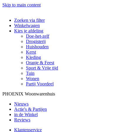
Skip to main content
Zoeken via filter
Winkelwagen
Kies je afdeling
Doe-het-zelf
Drogisterij
Huishouden
Kerst
Kleding
Oranje & Feest
Sport & Vrije tijd
Tuin
Wonen
Partij Voordeel
PHOENIX Woonwarenhuis
Nieuws
Actie's & Partijen
in de Winkel
Reviews
Klantenservice