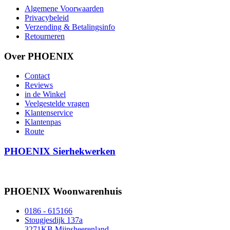
Algemene Voorwaarden
Privacybeleid
Verzending & Betalingsinfo
Retourneren
Over PHOENIX
Contact
Reviews
in de Winkel
Veelgestelde vragen
Klantenservice
Klantenpas
Route
PHOENIX Sierhekwerken
PHOENIX Woonwarenhuis
0186 - 615166
Stougjesdijk 137a
3271KB Mijnsheerenland