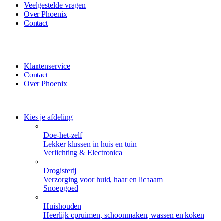
Veelgestelde vragen
Over Phoenix
Contact
✔ Thuisbezorgd of zelf ophalen bij Phoenix ✔ Veilig betalen
met iDeal, PayPal of Creditcard
Klantenservice
Contact
Over Phoenix
Kies je afdeling
Doe-het-zelf
Lekker klussen in huis en tuin
Verlichting & Electronica
Drogisterij
Verzorging voor huid, haar en lichaam
Snoepgoed
Huishouden
Heerlijk opruimen, schoonmaken, wassen en koken