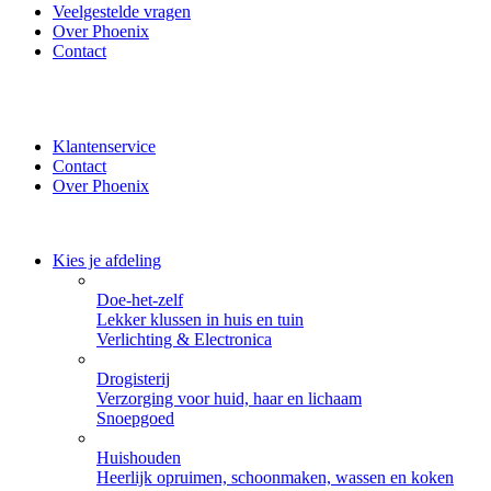
Veelgestelde vragen
Over Phoenix
Contact
✔ Thuisbezorgd of zelf ophalen bij Phoenix ✔ Veilig betalen
met iDeal, PayPal of Creditcard
Klantenservice
Contact
Over Phoenix
Kies je afdeling
Doe-het-zelf
Lekker klussen in huis en tuin
Verlichting & Electronica
Drogisterij
Verzorging voor huid, haar en lichaam
Snoepgoed
Huishouden
Heerlijk opruimen, schoonmaken, wassen en koken