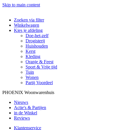
Skip to main content
Zoeken via filter
Winkelwagen
Kies je afdeling
Doe-het-zelf
Drogisterij
Huishouden
Kerst
Kleding
Oranje & Feest
Sport & Vrije tijd
Tuin
Wonen
Partij Voordeel
PHOENIX Woonwarenhuis
Nieuws
Actie's & Partijen
in de Winkel
Reviews
Klantenservice