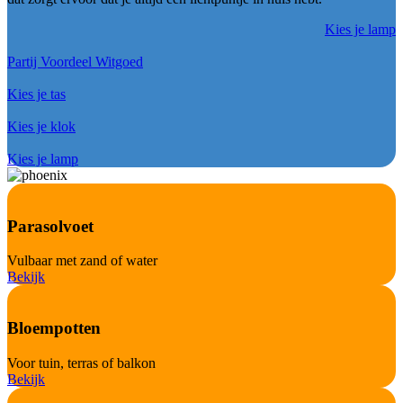
Kies je lamp
Partij Voordeel Witgoed
Kies je tas
Kies je klok
Kies je lamp
Parasolvoet
Vulbaar met zand of water
Bekijk
Bloempotten
Voor tuin, terras of balkon
Bekijk