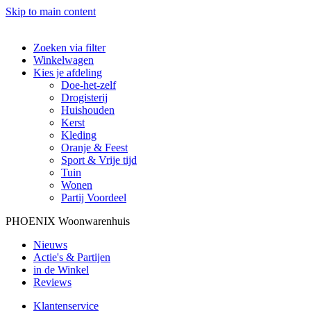
Skip to main content
Zoeken via filter
Winkelwagen
Kies je afdeling
Doe-het-zelf
Drogisterij
Huishouden
Kerst
Kleding
Oranje & Feest
Sport & Vrije tijd
Tuin
Wonen
Partij Voordeel
PHOENIX Woonwarenhuis
Nieuws
Actie's & Partijen
in de Winkel
Reviews
Klantenservice