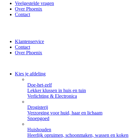
Veelgestelde vragen
Over Phoenix
Contact
✔ Thuisbezorgd of zelf ophalen bij Phoenix ✔ Veilig betalen
met iDeal, PayPal of Creditcard
Klantenservice
Contact
Over Phoenix
Kies je afdeling
Doe-het-zelf
Lekker klussen in huis en tuin
Verlichting & Electronica
Drogisterij
Verzorging voor huid, haar en lichaam
Snoepgoed
Huishouden
Heerlijk opruimen, schoonmaken, wassen en koken