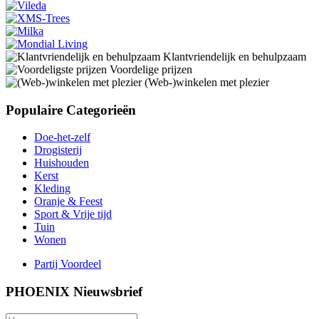
Klantvriendelijk en behulpzaam
Voordelige prijzen
(Web-)winkelen met plezier
Populaire Categorieën
Doe-het-zelf
Drogisterij
Huishouden
Kerst
Kleding
Oranje & Feest
Sport & Vrije tijd
Tuin
Wonen
Partij Voordeel
PHOENIX Nieuwsbrief