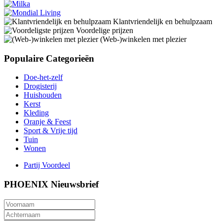
Klantvriendelijk en behulpzaam
Voordelige prijzen
(Web-)winkelen met plezier
Populaire Categorieën
Doe-het-zelf
Drogisterij
Huishouden
Kerst
Kleding
Oranje & Feest
Sport & Vrije tijd
Tuin
Wonen
Partij Voordeel
PHOENIX Nieuwsbrief