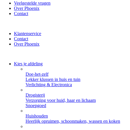
Veelgestelde vragen
Over Phoenix
Contact
✔ Thuisbezorgd of zelf ophalen bij Phoenix ✔ Veilig betalen met 
Klantenservice
Contact
Over Phoenix
Kies je afdeling
Doe-het-zelf
Lekker klussen in huis en tuin
Verlichting & Electronica
Drogisterij
Verzorging voor huid, haar en lichaam
Snoepgoed
Huishouden
Heerlijk opruimen, schoonmaken, wassen en koken