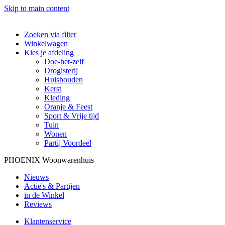
Skip to main content
Zoeken via filter
Winkelwagen
Kies je afdeling
Doe-het-zelf
Drogisterij
Huishouden
Kerst
Kleding
Oranje & Feest
Sport & Vrije tijd
Tuin
Wonen
Partij Voordeel
PHOENIX Woonwarenhuis
Nieuws
Actie's & Partijen
in de Winkel
Reviews
Klantenservice