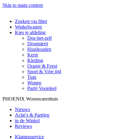
Skip to main content
Zoeken via filter
Winkelwagen
Kies je afdeling
Doe-het-zelf
Drogisterij
Huishouden
Kerst
Kleding
Oranje & Feest
Sport & Vrije tijd
Tuin
Wonen
Partij Voordeel
PHOENIX Woonwarenhuis
Nieuws
Actie's & Partijen
in de Winkel
Reviews
Klantenservice