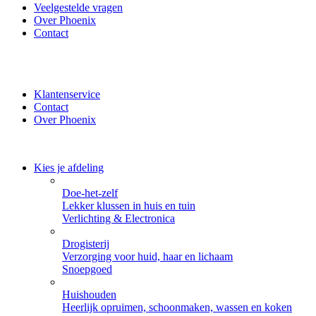
Veelgestelde vragen
Over Phoenix
Contact
✔ Thuisbezorgd of zelf ophalen bij Phoenix ✔ Veilig betalen
met iDeal, PayPal of Creditcard
Klantenservice
Contact
Over Phoenix
Kies je afdeling
Doe-het-zelf
Lekker klussen in huis en tuin
Verlichting & Electronica
Drogisterij
Verzorging voor huid, haar en lichaam
Snoepgoed
Huishouden
Heerlijk opruimen, schoonmaken, wassen en koken