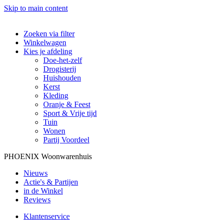
Skip to main content
Zoeken via filter
Winkelwagen
Kies je afdeling
Doe-het-zelf
Drogisterij
Huishouden
Kerst
Kleding
Oranje & Feest
Sport & Vrije tijd
Tuin
Wonen
Partij Voordeel
PHOENIX Woonwarenhuis
Nieuws
Actie's & Partijen
in de Winkel
Reviews
Klantenservice