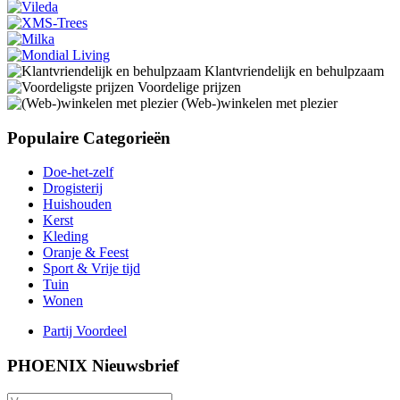
Klantvriendelijk en behulpzaam
Voordelige prijzen
(Web-)winkelen met plezier
Populaire Categorieën
Doe-het-zelf
Drogisterij
Huishouden
Kerst
Kleding
Oranje & Feest
Sport & Vrije tijd
Tuin
Wonen
Partij Voordeel
PHOENIX Nieuwsbrief