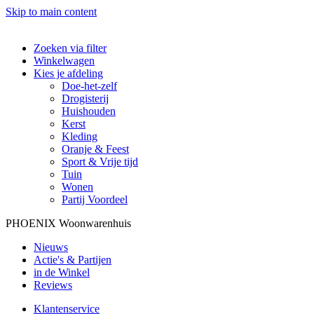
Skip to main content
Zoeken via filter
Winkelwagen
Kies je afdeling
Doe-het-zelf
Drogisterij
Huishouden
Kerst
Kleding
Oranje & Feest
Sport & Vrije tijd
Tuin
Wonen
Partij Voordeel
PHOENIX Woonwarenhuis
Nieuws
Actie's & Partijen
in de Winkel
Reviews
Klantenservice