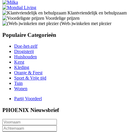
Klantvriendelijk en behulpzaam
Voordelige prijzen
(Web-)winkelen met plezier
Populaire Categorieën
Doe-het-zelf
Drogisterij
Huishouden
Kerst
Kleding
Oranje & Feest
Sport & Vrije tijd
Tuin
Wonen
Partij Voordeel
PHOENIX Nieuwsbrief