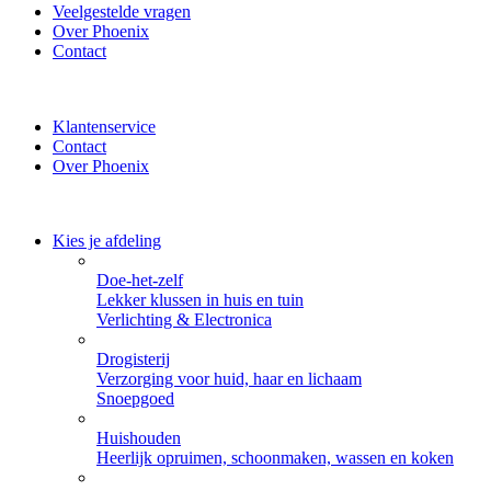
Veelgestelde vragen
Over Phoenix
Contact
✔ Thuisbezorgd of zelf ophalen bij Phoenix ✔ Veilig betalen met 
Klantenservice
Contact
Over Phoenix
Kies je afdeling
Doe-het-zelf
Lekker klussen in huis en tuin
Verlichting & Electronica
Drogisterij
Verzorging voor huid, haar en lichaam
Snoepgoed
Huishouden
Heerlijk opruimen, schoonmaken, wassen en koken