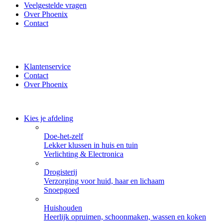
Veelgestelde vragen
Over Phoenix
Contact
✔ Thuisbezorgd of zelf ophalen bij Phoenix ✔ Veilig betalen
met iDeal, PayPal of Creditcard
Klantenservice
Contact
Over Phoenix
Kies je afdeling
Doe-het-zelf
Lekker klussen in huis en tuin
Verlichting & Electronica
Drogisterij
Verzorging voor huid, haar en lichaam
Snoepgoed
Huishouden
Heerlijk opruimen, schoonmaken, wassen en koken