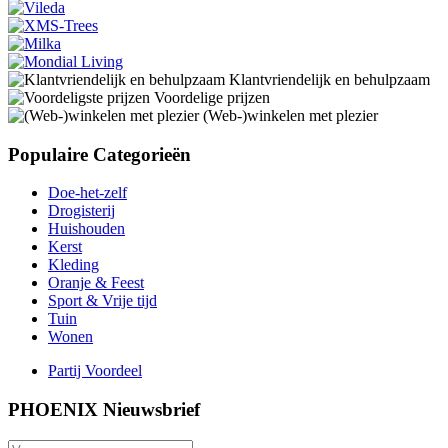
Klantvriendelijk en behulpzaam
Voordelige prijzen
(Web-)winkelen met plezier
Populaire Categorieën
Doe-het-zelf
Drogisterij
Huishouden
Kerst
Kleding
Oranje & Feest
Sport & Vrije tijd
Tuin
Wonen
Partij Voordeel
PHOENIX Nieuwsbrief