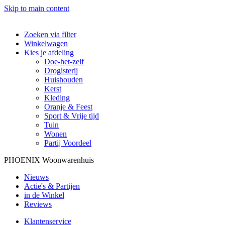
Skip to main content
Zoeken via filter
Winkelwagen
Kies je afdeling
Doe-het-zelf
Drogisterij
Huishouden
Kerst
Kleding
Oranje & Feest
Sport & Vrije tijd
Tuin
Wonen
Partij Voordeel
PHOENIX Woonwarenhuis
Nieuws
Actie's & Partijen
in de Winkel
Reviews
Klantenservice